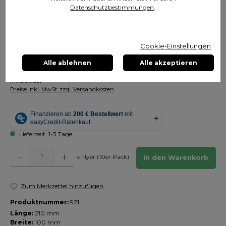
Datenschutzbestimmungen
.
Cookie-Einstellungen
Alle ablehnen
Alle akzeptieren
1,00 €
Inhalt:
1 Set
Preise inkl. MwSt. zzgl. Versandkosten
Lieferzeit: 1-3 Tage
Produkt Anzahl: Gib den gewünschten Wert ein oder benutze die Schaltfläch
x Flyer (10er Pack)
In den Warenkorb
Zum Merkzettel hinzufügen
Produktnummer:
921
Länge:
210 mm
Breite:
100 mm