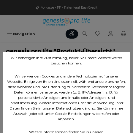
Zum Hauptinhalt springen
Vorkasse - PP - Ratenkauf EasyCredit
Werkzeugleiste anzeigen
Du hast 0 Produ
Navigation
genesis pro life "Produkt-Übersicht"
Flyer (10er Pack)
Wir benötigen Ihre Zustimmung, bevor Sie unsere Website weiter
besuchen können.
Wir verwenden Cookies und andere Technologien auf unserer
Bildergalerie überspringen
Webseite. Einige von ihnen sind essenziell, während andere uns helfen,
diese Webseite und Ihre Erfahrung zu verbessern. Personenbezogene
Daten können verarbeitet werden (z. B. IP-Adressen), z. B. für
personalisierte Anzeigen und Inhalte oder Anzeigen- und
Inhaltsmessung. Weitere Informationen über die Verwendung Ihrer
Daten finden Sie in unserer Datenschutzerklärung. Sie können Ihre
Auswahl jederzeit unter Cookie-Einstellungen widerrufen oder
anpassen.
Weitere Informationen finden Sie in unseren