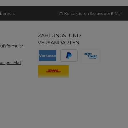
 die
kann bei
aberecht
Kontaktieren Sie uns per E-Mail
g zu
n. Wer
e lieber
Beim
ZAHLUNGS- UND
 das
VERSANDARTEN
ufsformular
r, Geist
en. Es
Gefühl,
s per Mail
Benutzerdefiniertes Bild 1
Benutzerdefiniertes Bild 2
Benutzerdefiniertes Bil
passiert
 Eine
ist
Benutzerdefiniertes Bild 1
ß- oder
nder
tigen
Ebenen.
le sind
en mit
den