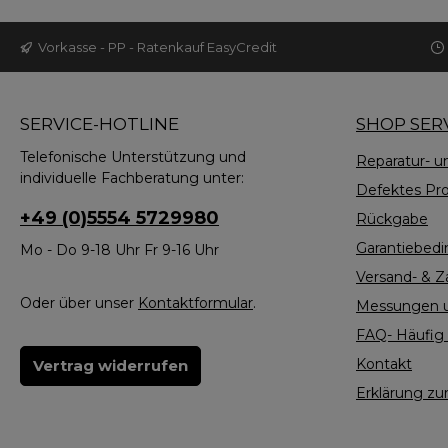
Anw
Vorkasse - PP - Ratenkauf EasyCredit
unab
dass 
Lei
SERVICE-HOTLINE
SHOP SER
Me
Telefonische Unterstützung und
Reparatur- u
individuelle Fachberatung unter:
stre
Defektes Pr
+49 (0)5554 5729980
Rückgabe
Org
Garantiebed
Mo - Do 9-18 Uhr Fr 9-16 Uhr
R
Dege
Versand- & 
Oder über unser
Kontaktformular
.
Messungen u
FAQ- Häufig 
Degen
Kontakt
Vertrag widerrufen
Anzei
Erklärung zur
Gel 
gere