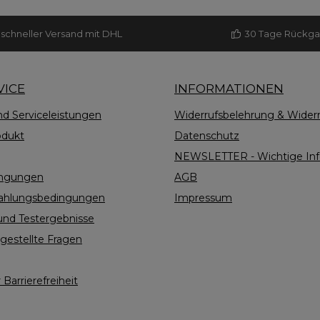
Rückmeldungen von
Dusche zu hoch und
endern und den vielen
Einwirkzeit zu kurz. Es 
schneller Versand mit DHL
30 Tage Rückg
hängigen Tests erfahren,
täglicher Anwendun
maximal nur noch ca. 70%
trockener Haut führe
der möglichen
nicht baden kann, sollt
stungsfähigkeit bei den
Fußbäder machen. 
VICE
INFORMATIONEN
nschen auf Grund der
Baden werden durch
nd Serviceleistungen
Widerrufsbelehrung & Widerr
vielen massiven und
Liegen im Wasser Körpe
ssauslösenden Störungen
und Seele angesproch
odukt
Datenschutz
vorhanden sind. Der
entsteht ein ähnliches 
NEWSLETTER - Wichtige Info
anismus arbeitet in der
wie im Mutterleib. Das 
ingungen
AGB
egel nur noch in der
beim Duschen nicht.
neration und nicht mehr
Flasche Mineralbad 
Zahlungsbedingungen
Impressum
in der natürlichen
ausreichend für 40 Fu
nd Testergebnisse
Regeneration. Diese
20 Vollbäder. Anwe
gestellte Fragen
erationsprozesse zeigen
berichten von sofor
sich häufig als erstes
Ergebnissen auf allen 
chen über die Haut. Das
Körper – Geist und See
 Barrierefreiheit
wird 1-2 x täglich auf die
eine Einheit und könn
inigte Haut aufgetragen
der lebensfördern