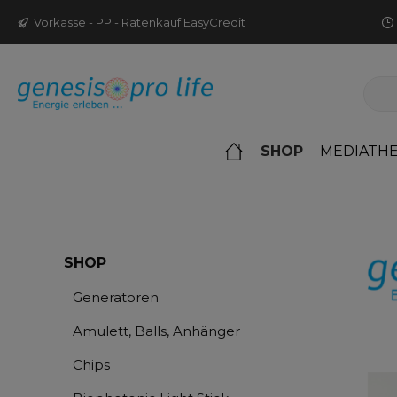
m Hauptinhalt springen
Zur Suche springen
Zur Hauptnavigation springen
Vorkasse - PP - Ratenkauf EasyCredit
SHOP
MEDIATH
SHOP
Generatoren
Amulett, Balls, Anhänger
Chips