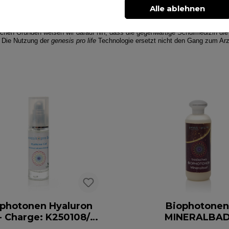
biokompatibel aufgewertet - für mehr vitalisierende Wohlfühlene
Alle ablehnen
ichen Gründen weisen wir darauf hin, dass die gegenwärtige Schulmedizin die
. Die Nutzung der
genesis pro life
Technologie ersetzt nicht den Gang zum Arz
photonen Hyaluron
Biophotone
harge: K250108/2
MINERALBA
- MHD 09/2026