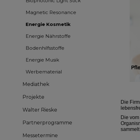
Biophotonic Light Stick
Magnetic Resonance
Energie Kosmetik
Energie Nährstoffe
Bodenhilfsstoffe
Energie Musik
Werbematerial
Mediathek
Projekte
Die Fir
lebensfr
Walter Rieske
Die vom 
Partnerprogramme
Organism
sammelt 
Messetermine