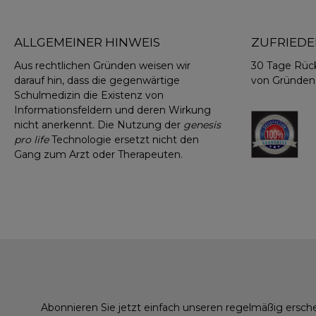
und
eing
täg
ALLGEMEINER HINWEIS
ZUFRIEDE
gewo
Je n
Aus rechtlichen Gründen weisen wir
30 Tage Rüc
das B
darauf hin, dass die gegenwärtige
von Gründen
Schulmedizin die Existenz von
Informationsfeldern und deren Wirkung
li
nicht anerkennt. Die Nutzung der
genesis
E
pro life
Technologie ersetzt nicht den
Woch
Gang zum Arzt oder Therapeuten.
Anw
In
Ace
C
mlCPN
Frag
Tea
Abonnieren Sie jetzt einfach unseren regelmäßig ersch
auch t