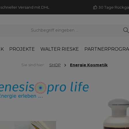
schneller Versand mit DHL
30 Tage Rückg
EK
PROJEKTE
WALTER RIESKE
PARTNERPROGR
Sie sind hier:
SHOP
Energie Kosmetik