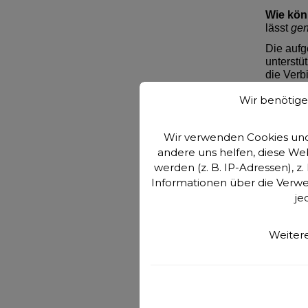
Wie kön
lässt
gen
Die aufg
unterstü
die Verb
Das Bade
Wir benötige
Die Eing
Ausleitun
Wir verwenden Cookies und 
Das Lie
andere uns helfen, diese W
bewirkt 
werden (z. B. IP-Adressen), z
Informationen über die Verwe
Für alle
je
hochkon
zugefügt
Weitere
Hyaluron
Jahre ni
Genesis 
neben de
Feldern.