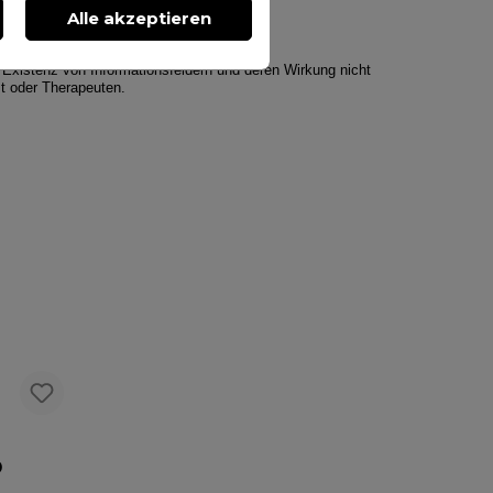
rgie.
Alle akzeptieren
 Existenz von Informationsfeldern und deren Wirkung nicht
t oder Therapeuten.
n
D