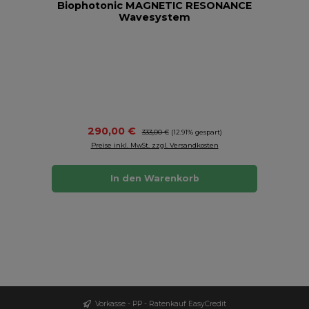
Biophotonic MAGNETIC RESONANCE
Wavesystem
Verkaufspreis:
290,00 €
Regulärer Preis:
333,00 €
(12.91% gespart)
Preise inkl. MwSt. zzgl. Versandkosten
In den Warenkorb
Vorkasse - PP - Ratenkauf EasyCredit