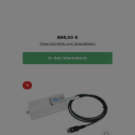
Regulärer Preis:
888,00 €
Preise inkl. MwSt. zzgl. Versandkosten
In den Warenkorb
Rabatt
%