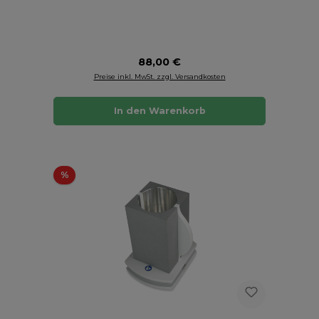
Regulärer Preis:
88,00 €
Preise inkl. MwSt. zzgl. Versandkosten
In den Warenkorb
Rabatt
%