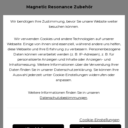
Magnetic Resonance Zubehör
Energie Kosmetik
Wir benötigen Ihre Zustimmung, bevor Sie unsere Website weiter
besuchen können.
Energie Nährstoffe
Bodenhilfsstoffe
Wir verwenden Cookies und andere Technologien auf unserer
Webseite. Einige von ihnen sind essenziell, während andere uns helfen,
diese Webseite und Ihre Erfahrung zu verbessern. Personenbezogene
Energie Musik
Daten können verarbeitet werden (z. B. IP-Adressen), z. B. für
personalisierte Anzeigen und Inhalte oder Anzeigen- und
Werbematerial
Inhaltsmessung. Weitere Informationen über die Verwendung Ihrer
Daten finden Sie in unserer Datenschutzerklärung. Sie können Ihre
Mediathek
Auswahl jederzeit unter Cookie-Einstellungen widerrufen oder
anpassen.
Projekte
Weitere Informationen finden Sie in unseren
Walter Rieske
Datenschutzbestimmungen
.
Partnerprogramme
Messetermine
Cookie-Einstellungen