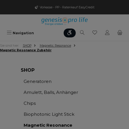
Zum Hauptinhalt springen
Vorkasse - PP - Ratenkauf EasyCredit
Werkzeugleiste anzeigen
Du hast 0 Produ
Navigation
Sie sind hier:
SHOP
Magnetic Resonance
Magnetic Resonance Zubehör
SHOP
Generatoren
Amulett, Balls, Anhänger
Chips
Biophotonic Light Stick
Magnetic Resonance