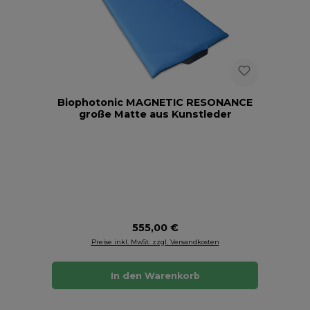
Biophotonic MAGNETIC RESONANCE
große Matte aus Kunstleder
Regulärer Preis:
555,00 €
Preise inkl. MwSt. zzgl. Versandkosten
In den Warenkorb