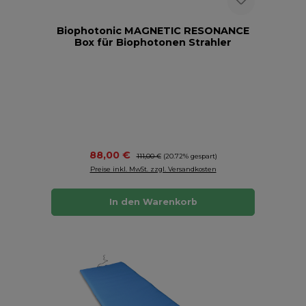
Biophotonic MAGNETIC RESONANCE
Box für Biophotonen Strahler
Verkaufspreis:
88,00 €
Regulärer Preis:
111,00 €
(20.72% gespart)
Preise inkl. MwSt. zzgl. Versandkosten
In den Warenkorb