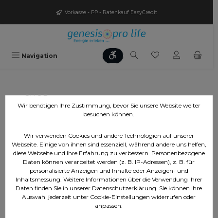
Zum Hauptinhalt springen
Vorkasse - PP - Ratenkauf EasyCredit
Werkzeugleiste anzeigen
Du hast 0 Produk
Navigation
SHOP
Wir benötigen Ihre Zustimmung, bevor Sie unsere Website weiter
besuchen können.
Mediathek
Wir verwenden Cookies und andere Technologien auf unserer
Projekte
Webseite. Einige von ihnen sind essenziell, während andere uns helfen,
diese Webseite und Ihre Erfahrung zu verbessern. Personenbezogene
Walter Rieske
Daten können verarbeitet werden (z. B. IP-Adressen), z. B. für
personalisierte Anzeigen und Inhalte oder Anzeigen- und
Partnerprogramme
Inhaltsmessung. Weitere Informationen über die Verwendung Ihrer
Daten finden Sie in unserer Datenschutzerklärung. Sie können Ihre
Messetermine
Auswahl jederzeit unter Cookie-Einstellungen widerrufen oder
anpassen.