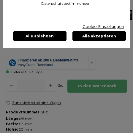
Datenschutzbestimmungen
.
Cookie-Einstellungen
88,00 €
Alle ablehnen
Alle akzeptieren
Inhalt:
1 Set
Preise inkl. MwSt. zzgl. Versandkosten
Lieferzeit: 1-3 Tage
Produkt Anzahl: Gib den gewünschten Wert ein oder benutze die Schaltfläch
Set
In den Warenkorb
Zum Merkzettel hinzufügen
Produktnummer:
280
Länge:
55 mm
Breite:
55 mm
Höhe:
20 mm