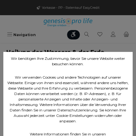
Zum Hauptinhalt springen
Vorkasse - PP - Ratenkauf EasyCredit
Werkzeugleiste anzeigen
Du hast 0 Produ
Navigation
Heilung des Wassers & der Erde
Wir benötigen Ihre Zustimmung, bevor Sie unsere Website weiter
besuchen können.
Bildergalerie überspringen
Wir verwenden Cookies und andere Technologien auf unserer
Webseite. Einige von ihnen sind essenziell, während andere uns helfen,
diese Webseite und Ihre Erfahrung zu verbessern. Personenbezogene
Daten können verarbeitet werden (z. B. IP-Adressen), z. B. für
personalisierte Anzeigen und Inhalte oder Anzeigen- und
Inhaltsmessung. Weitere Informationen über die Verwendung Ihrer
Daten finden Sie in unserer Datenschutzerklärung. Sie können Ihre
Auswahl jederzeit unter Cookie-Einstellungen widerrufen oder
anpassen.
Weitere Informationen finden Sie in unseren