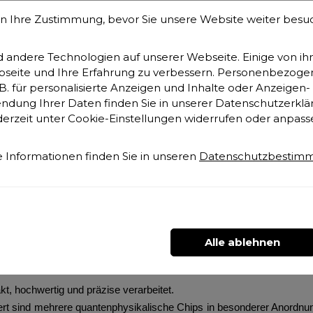
n Ihre Zustimmung, bevor Sie unsere Website weiter bes
nzuwendende und kompakte Rundum-Versorgung zur Harmonisier
andere Technologien auf unserer Webseite. Einige von ihn
ebseite und Ihre Erfahrung zu verbessern. Personenbezoge
technische und natürliche Felder auf und wandelt disharmonische
. B. für personalisierte Anzeigen und Inhalte oder Anzeige
gt sich vor allem in einer
besseren Regeneration in den Pausen 
ndung Ihrer Daten finden Sie in unserer Datenschutzerklä
derzeit unter Cookie-Einstellungen widerrufen oder anpass
rgt für eine unendliche Vermehrung der Biophotonen, denn Licht ist 
falls die
Verbrennung und alle mechanischen und elektrische
 Informationen finden Sie in unseren
Datenschutzbestim
 Fällen deutlich verbessert.
.
50 PS, sowie für Elektro-/Hybridautos, Wohnwagen. LKW, Busse, Boo
rt sich der
Biophotonen GENERATOR Car big
in seinem empfohlen
Alle ablehnen
hochwertig und präzise verarbeitet.
ert sind mehrere quantenphysikalische Chips in besonderer Anordnung