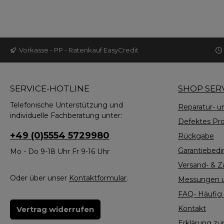
Vorkasse - PP - Ratenkauf EasyCredit
SERVICE-HOTLINE
SHOP SER
Telefonische Unterstützung und
Reparatur- u
individuelle Fachberatung unter:
Defektes Pr
+49 (0)5554 5729980
Rückgabe
Garantiebed
Mo - Do 9-18 Uhr Fr 9-16 Uhr
Versand- & 
Oder über unser
Kontaktformular
.
Messungen u
FAQ- Häufig 
Kontakt
Vertrag widerrufen
Erklärung zur