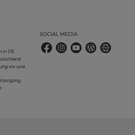
SOCIAL MEDIA
Facebook
Instagram
YouTube
Blog
Website
i in DE
eutschland
tung vor und
ntsorgung
e