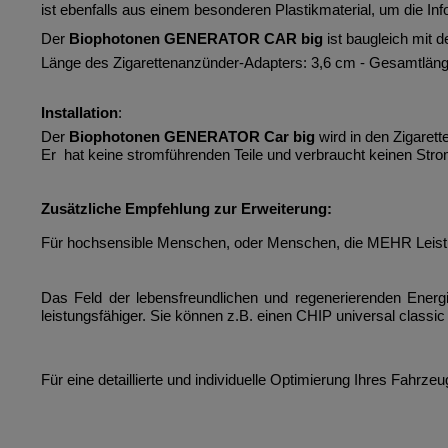
ist ebenfalls aus einem besonderen Plastikmaterial, um die In
Der
Biophotonen GENERATOR CAR big
ist baugleich mit
Länge des Zigarettenanzünder-Adapters: 3,6 cm - Gesamtlän
Installation
:
Der
Biophotonen GENERATOR Car big
wird in den Zigaret
Er
hat keine stromführenden Teile und
verbraucht keinen Stro
Zusätzliche Empfehlung zur Erweiterung:
Für hochsensible Menschen, oder Menschen, die MEHR Leistu
Das Feld der lebensfreundlichen und regenerierenden Ener
leistungsfähiger. Sie
können z.B. einen CHIP universal classic 
Für eine detaillierte und individuelle Optimierung Ihres Fahrz