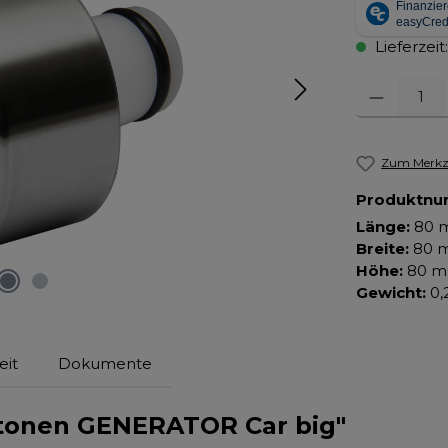
Lieferzeit
Produkt Anza
Zum Merkze
Produktn
Länge:
80 
Breite:
80 
Höhe:
80 
Gewicht:
0,
eit
Dokumente
tonen GENERATOR Car big"