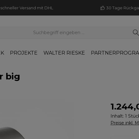
schneller Versand mit DHL
30 Tage Rückg
EK
PROJEKTE
WALTER RIESKE
PARTNERPROGR
 big
1.244,
Inhalt:
1 Stüc
Preise inkl. 