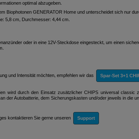
formationen optimal abzugeben.
 dem Biophotonen GENERATOR Home und unterscheidet sich nur durch
ge: 5,8 cm, Durchmesser: 4,44 cm.
tenanzünder oder in eine 12V-Steckdose eingesteckt, um einen sicher
m.
ng und Intensität möchten, empfehlen wir das
Spar-Set 3+1 CHIP
gien wird durch den Einsatz zusätzlicher CHIPS universal class
an der Autobatterie, dem Sicherungskasten und/oder jeweils in die u
euges kontaktieren Sie gerne unseren
Support