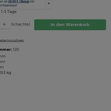
: 1-3 Tage
hl: Gib den gewünschten Wert ein oder benutze die Schaltfläch
Schachtel
In den Warenkorb
ttel hinzufügen
ummer:
120
mm
mm
mm
253 kg